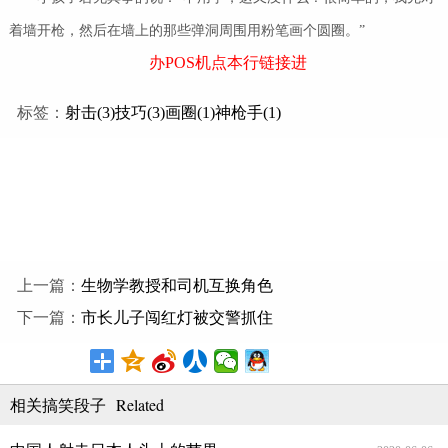
着墙开枪，然后在墙上的那些弹洞周围用粉笔画个圆圈。”
办POS机点本行链接进
标签：
射击(3)
技巧(3)
画圈(1)
神枪手(1)
上一篇：
生物学教授和司机互换角色
下一篇：
市长儿子闯红灯被交警抓住
Related
相关搞笑段子