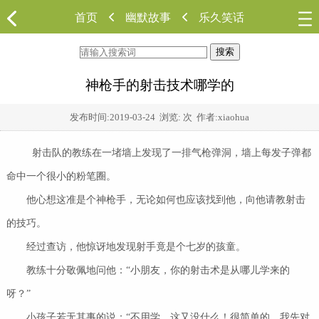
首页
幽默故事
乐久笑话
搜索
神枪手的射击技术哪学的
发布时间:
2019-03-24
浏览:
次 作者:xiaohua
射击队的教练在一堵墙上发现了一排气枪弹洞，墙上每发子弹都
命中一个很小的粉笔圈。
他心想这准是个神枪手，无论如何也应该找到他，向他请教射击
的技巧。
经过查访，他惊讶地发现射手竟是个七岁的孩童。
教练十分敬佩地问他：“小朋友，你的射击术是从哪儿学来的
呀？”
小孩子若无其事的说：“不用学，这又没什么！很简单的，我先对