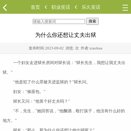
首页
职业笑话
乐久笑话
搜索
为什么你还想让丈夫出狱
发布时间:
2023-09-02
浏览:
次 作者:xiaohua
一个妇女走进狱长房间对狱长说：“狱长先生，我想让我丈夫出
狱。”
“他是犯了什么罪被关进监狱的？”狱长问。
妇女：“偷面包。”
狱长又问：“他算个好丈夫吗？”
“不，先生，”她回答说，“他酗酒，殴打孩子，他没有什么好的
地方。”
狱长：“那么，那为什么你还想让他出狱呢？”